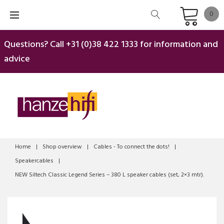
Skip
0
to
content
Questions? Call
+31 (0)38 422 1333
for information and
advice
Home
|
Shop overview
|
Cables - To connect the dots!
|
Speakercables
|
NEW Siltech Classic Legend Series – 380 L speaker cables (set, 2×3 mtr).