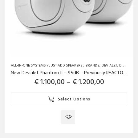
ALL-IN-ONE SYSTEMS / JUST ADD SPEAKERS!
BRANDS
DEVIALET
DEVIALET
New Devialet Phantom II – 95dB – Previously REACTOR600
Price rang
€
1.100,00
–
€
1.200,00
This
Select Options
product
has
multiple
variants.