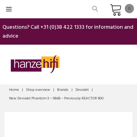
Skip
0
to
content
Questions? Call
+31 (0)38 422 1333
for information and
advice
Home
|
Shop overview
|
Brands
|
Devialet
|
New Devialet Phantom II – 98dB – Previously REACTOR 900