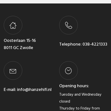
The
options
may
be
chosen
on
Oosterlaan 15-16
the
Telephone:
038-4221333
8011 GC Zwolle
product
page
Opening hours:
E-mail:
info@hanzehifi.nl
Tuesday and Wednesday
closed
Thursday to Friday from