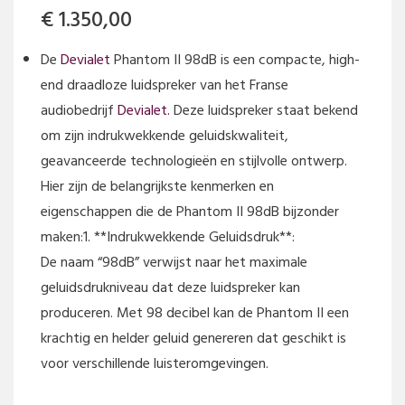
€
1.350,00
De
Devialet
Phantom II 98dB is een compacte, high-
end draadloze luidspreker van het Franse
audiobedrijf
Devialet.
Deze luidspreker staat bekend
om zijn indrukwekkende geluidskwaliteit,
geavanceerde technologieën en stijlvolle ontwerp.
Hier zijn de belangrijkste kenmerken en
eigenschappen die de Phantom II 98dB bijzonder
maken:1. **Indrukwekkende Geluidsdruk**:
De naam “98dB” verwijst naar het maximale
geluidsdrukniveau dat deze luidspreker kan
produceren. Met 98 decibel kan de Phantom II een
krachtig en helder geluid genereren dat geschikt is
voor verschillende luisteromgevingen.